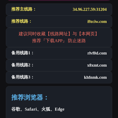
推荐主线路：
34.96.227.59:31204
推荐线路：
i9zciw.com
建议同时收藏【线路网址】与【本网页】
推荐『下载APP』 防止迷路
备用线路1：
rlvf0d.com
备用线路2：
x8xmt.com
备用线路3：
khfnmk.com
推荐浏览器：
谷歌、Safari、火狐、Edge