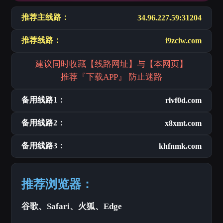
推荐主线路：
34.96.227.59:31204
推荐线路：
i9zciw.com
建议同时收藏【线路网址】与【本网页】
推荐『下载APP』 防止迷路
备用线路1：
rlvf0d.com
备用线路2：
x8xmt.com
备用线路3：
khfnmk.com
推荐浏览器：
谷歌、Safari、火狐、Edge