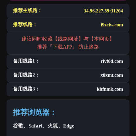
推荐主线路：
34.96.227.59:31204
推荐线路：
i9zciw.com
建议同时收藏【线路网址】与【本网页】
推荐『下载APP』 防止迷路
备用线路1：
rlvf0d.com
备用线路2：
x8xmt.com
备用线路3：
khfnmk.com
推荐浏览器：
谷歌、Safari、火狐、Edge